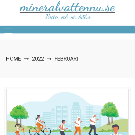
mineralvattennu.se
Skip
to
content
Vatten och vår hälsa
HOME
2022
FEBRUARI
➞