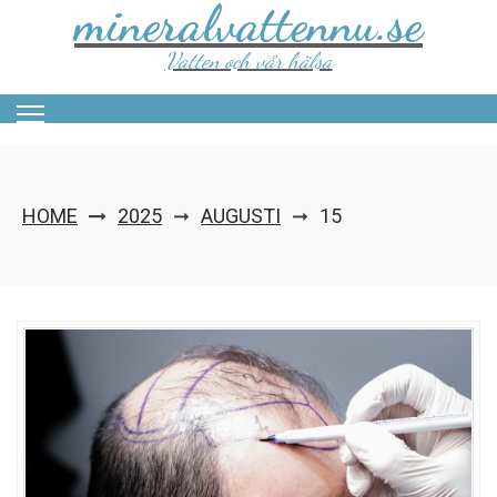
mineralvattennu.se
Skip
to
content
Vatten och vår hälsa
HOME
2025
AUGUSTI
15
➞
➞